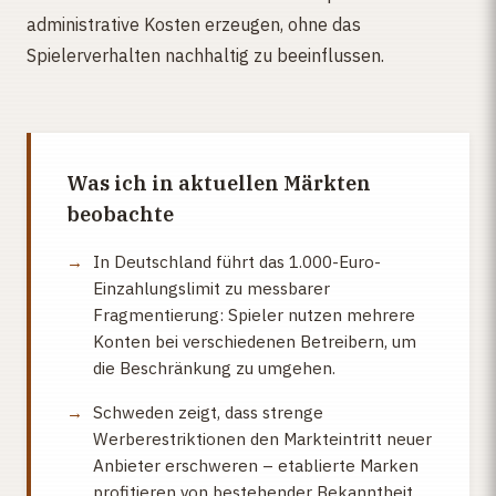
administrative Kosten erzeugen, ohne das
Spielerverhalten nachhaltig zu beeinflussen.
Was ich in aktuellen Märkten
beobachte
In Deutschland führt das 1.000-Euro-
Einzahlungslimit zu messbarer
Fragmentierung: Spieler nutzen mehrere
Konten bei verschiedenen Betreibern, um
die Beschränkung zu umgehen.
Schweden zeigt, dass strenge
Werberestriktionen den Markteintritt neuer
Anbieter erschweren – etablierte Marken
profitieren von bestehender Bekanntheit.