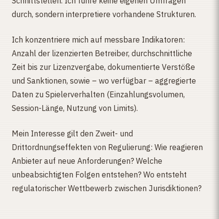
Schnittstellen. Ich führe keine eigenen Umfragen
durch, sondern interpretiere vorhandene Strukturen.
Ich konzentriere mich auf messbare Indikatoren:
Anzahl der lizenzierten Betreiber, durchschnittliche
Zeit bis zur Lizenzvergabe, dokumentierte Verstöße
und Sanktionen, sowie – wo verfügbar – aggregierte
Daten zu Spielerverhalten (Einzahlungsvolumen,
Session-Länge, Nutzung von Limits).
Mein Interesse gilt den Zweit- und
Drittordnungseffekten von Regulierung: Wie reagieren
Anbieter auf neue Anforderungen? Welche
unbeabsichtigten Folgen entstehen? Wo entsteht
regulatorischer Wettbewerb zwischen Jurisdiktionen?