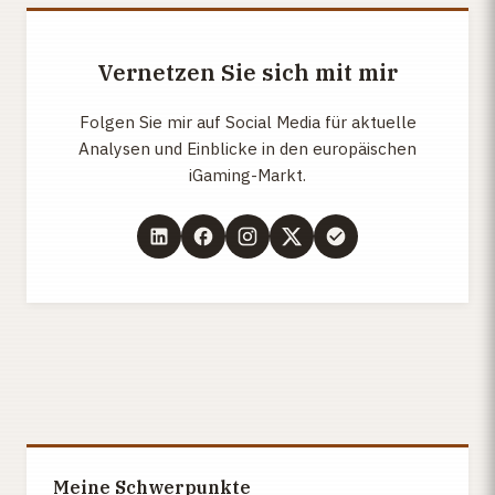
Vernetzen Sie sich mit mir
Folgen Sie mir auf Social Media für aktuelle
Analysen und Einblicke in den europäischen
iGaming-Markt.
Meine Schwerpunkte