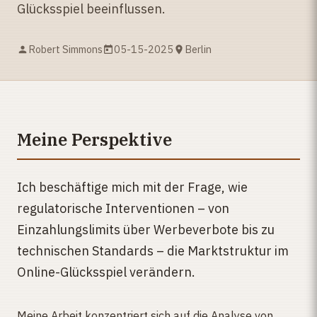
Glücksspiel beeinflussen.
Robert Simmons
05-15-2025
Berlin
Meine Perspektive
Ich beschäftige mich mit der Frage, wie
regulatorische Interventionen – von
Einzahlungslimits über Werbeverbote bis zu
technischen Standards – die Marktstruktur im
Online-Glücksspiel verändern.
Meine Arbeit konzentriert sich auf die Analyse von