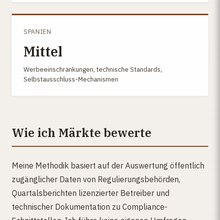
SPANIEN
Mittel
Werbeeinschränkungen, technische Standards,
Selbstausschluss-Mechanismen
Wie ich Märkte bewerte
Meine Methodik basiert auf der Auswertung öffentlich
zugänglicher Daten von Regulierungsbehörden,
Quartalsberichten lizenzierter Betreiber und
technischer Dokumentation zu Compliance-