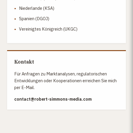
Niederlande (KSA)
Spanien (DGOJ)
Vereinigtes Königreich (UKGC)
Kontakt
Für Anfragen zu Marktanalysen, regulatorischen
Entwicklungen oder Kooperationen erreichen Sie mich
per E-Mail.
contact@robert-simmons-media.com